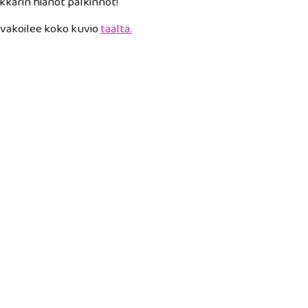
kkarin hianot palkinnot!
vakoilee koko kuvio
täältä.