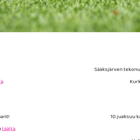
Sääksjärven tekon
tä
.
Kurk
rit!
10 juaksuu ka
ä
täältä
.