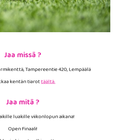
Jaa missä ?
urmikenttä
,
Tampereentie 420, Lempäälä
kaa kentän tiarot
täältä.
Jaa mitä ?
ikille luakille viikonlopun aikana!
Open Finaali
!