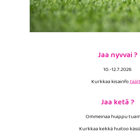
Jaa nyvvai ?
1
0
.-1
2
.7.202
6
Kurkkaa
kisainfo
tääl
Jaa ketä ?
Ommeinaa huippu tuama
Kurkkaa kekkä huitoo käsi