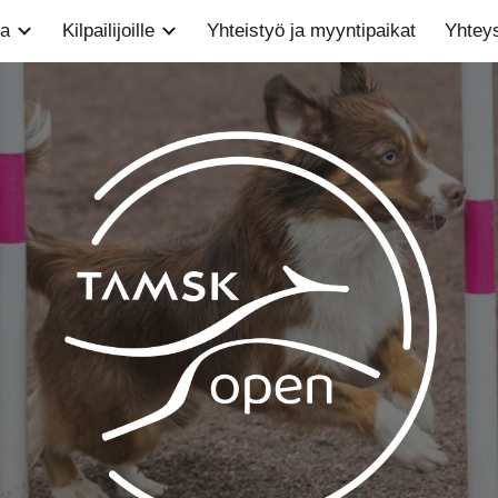
a
Kilpailijoille
Yhteistyö ja myyntipaikat
Yhteys
ip to main content
Skip to navigat